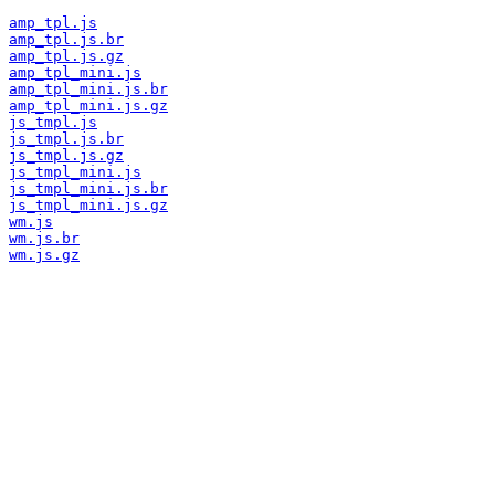
amp_tpl.js
amp_tpl.js.br
amp_tpl.js.gz
amp_tpl_mini.js
amp_tpl_mini.js.br
amp_tpl_mini.js.gz
js_tmpl.js
js_tmpl.js.br
js_tmpl.js.gz
js_tmpl_mini.js
js_tmpl_mini.js.br
js_tmpl_mini.js.gz
wm.js
wm.js.br
wm.js.gz