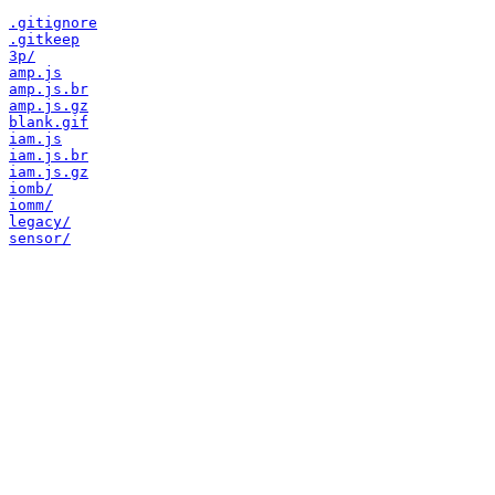
.gitignore
.gitkeep
3p/
amp.js
amp.js.br
amp.js.gz
blank.gif
iam.js
iam.js.br
iam.js.gz
iomb/
iomm/
legacy/
sensor/